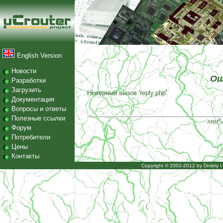
English Version
Новости
Ош
Разработки
Загрузить
Неверный вызов 'reply.php'
Документация
Вопросы и ответы
Полезные ссылки
®
ARM
Форум
Потребители
Цены
Контакты
Copyright © 2002-2012 by
Dmitriy 