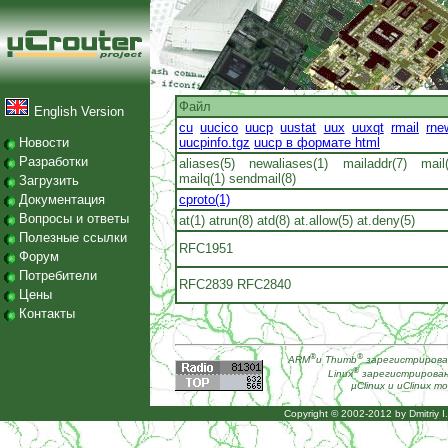
Файл
English Version
cu
uucico
uucp
uustat
uux
uuxqt
rmail
rne
Новости
uucpinfo.tgz
uucp в формате html
Разработки
aliases(5)
newaliases(1)
mailaddr(7)
mail
mailq(1)
sendmail(8)
Загрузить
Документация
cproto(1)
Вопросы и ответы
at(1)
atrun(8)
atd(8)
at.allow(5)
at.deny(5)
Полезные ссылки
RFC1951
Форум
Потребители
RFC2839
RFC2840
Цены
Контакты
®
®
ARM
и Thumb
зарегистрирован
®
Linux
зарегистрированн
µClinux и uClinux т
Copyright © 2002-2012 by
Dmitriy 