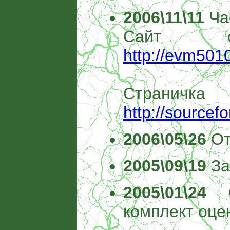
2006\11\11
Час
Сайт о
http://evm501
Страни
http://sourcef
2006\05\26
От
2005\09\19
За
2005\01\24
Оп
комплект оце