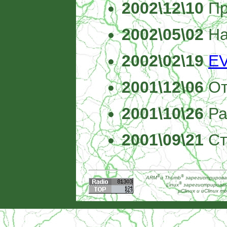
2002\12\10
Пр
2002\05\02
Н
2002\02\19
E
2001\12\06
От
2001\10\26
Ра
2001\09\21
Ст
®
®
ARM
и Thumb
зарегистрирован
®
Linux
зарегистрированн
µClinux и uClinux т