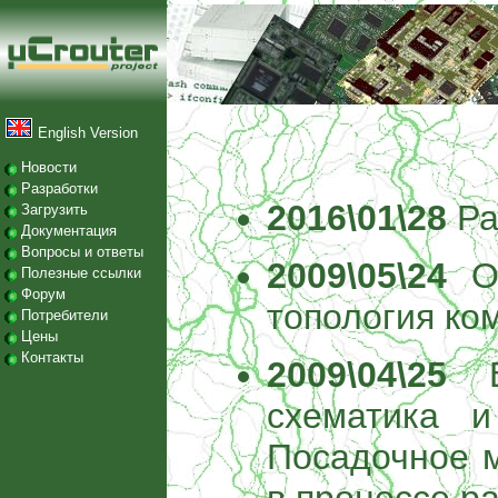
English Version
Новости
Разработки
2016\01\28
Ра
Загрузить
Документация
Вопросы и ответы
2009\05\24
Оп
Полезные ссылки
Форум
топология ко
Потребители
Цены
Контакты
2009\04\25
Во
схематика и
Посадочное м