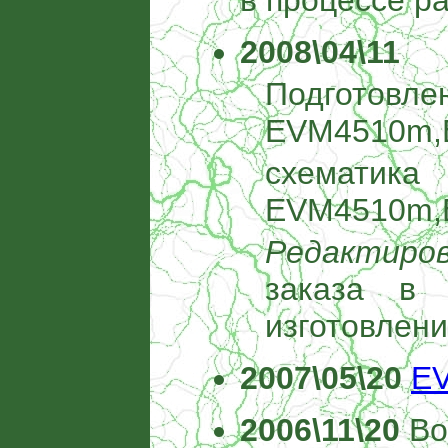
в процессе ра
2008\04\11
Подготовле
EVM4510m,
схе
EVM4510m,E
Редактиров
заказа в 
изготовлени
2007\05\20
E
2006\11\20
Во