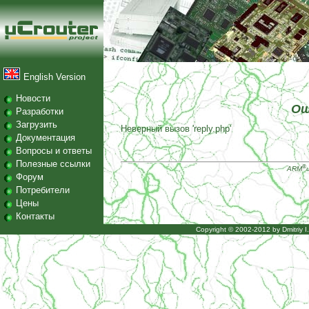
English Version
Новости
Ош
Разработки
Загрузить
Неверный вызов 'reply.php'
Документация
Вопросы и ответы
Полезные ссылки
®
ARM
Форум
Потребители
Цены
Контакты
Copyright © 2002-2012 by
Dmitriy 