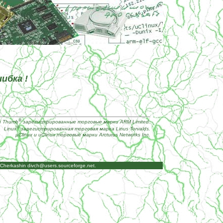
ибка !
®
и Thumb
зарегистрированные торговые марки ARM Limited.
®
Linux
зарегистрированная торговая марка Linus Torvalds.
µClinux и uClinux торговые марки Arcturus Networks Inc.
I.Cherkashin
divch@users.sourceforge.net
.