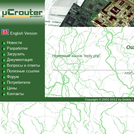
English Version
Новости
Ош
Разработки
Загрузить
Неверный вызов 'reply.php'
Документация
Вопросы и ответы
Полезные ссылки
®
ARM
Форум
Потребители
Цены
Контакты
Copyright © 2002-2012 by
Dmitriy 