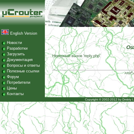
English Version
Новости
Ош
Разработки
Загрузить
Неверный вызов 'reply.php'
Документация
Вопросы и ответы
Полезные ссылки
®
ARM
Форум
Потребители
Цены
Контакты
Copyright © 2002-2012 by
Dmitriy 